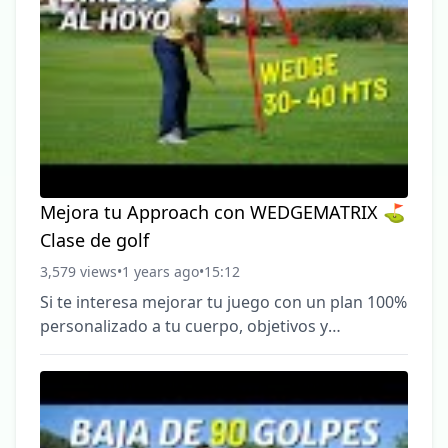
Mejora tu Approach con WEDGEMATRIX ⛳️
Clase de golf
3,579 views
•
1 years ago
•
15:12
Si te interesa mejorar tu juego con un plan 100%
personalizado a tu cuerpo, objetivos y
disponibilidad, dejando atrás dolores/ lesiones e
inconsistencia envíame un mensaje aquí y
hablamos. Whatsapp: https://wa.link/2dpf7y 🔹
**Wedgematrix** no solo mejora el contacto,
sino que también ofrece un **setup neutro** y