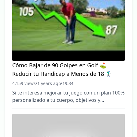
facilita una trayectoria de swing mucho más
**consistente** en cada golpe. Este método
innovador supera las técnicas tradicionales que
a menudo generan dispersi
Cómo Bajar de 90 Golpes en Golf ⛳
Reducir tu Handicap a Menos de 18 🏌️‍♂️
4,159 views
•
1 years ago
•
19:34
Si te interesa mejorar tu juego con un plan 100%
personalizado a tu cuerpo, objetivos y
disponibilidad, dejando atrás dolores/ lesiones e
inconsistencia envíame un mensaje aquí y
hablamos. 📊 https://wa.link/2dpf7y ⛳
¿Quieres llevar tu juego de golf al siguiente nivel
y lograr ese tan deseado handicap bajo? En este