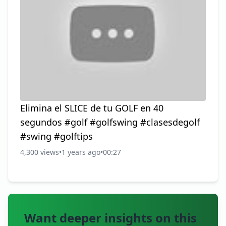
video te enseñaré cómo aplicar fundamentos de
swing de golf, estrategias de juego y técnicas
para mejorar el rendimiento en cada parte del
campo. Aprenderás a maximizar tus habilida
Elimina el SLICE de tu GOLF en 40
segundos #golf #golfswing #clasesdegolf
#swing #golftips
4,300 views
•
1 years ago
•
00:27
Want deeper insights on this