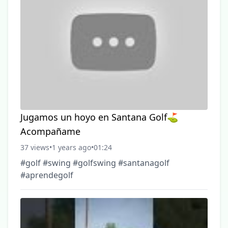
Jugamos un hoyo en Santana Golf⛳️
Acompañame
37 views
•
1 years ago
•
01:24
#golf #swing #golfswing #santanagolf
#aprendegolf