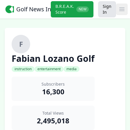
B.R.E.A.K.
Sign
Golf News Insider
NEW
Ope
Score
In
F
Fabian Lozano Golf
instruction
entertainment
media
Subscribers
16,300
Total Views
2,495,018